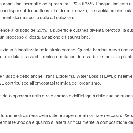
in condizioni normali è compresa tra il 20 e il 35%. L’acqua, insieme al
ue indispensabili caratteristiche di morbidezza, flessibilità ed elasticità
menti dei muscoli e delle articolazioni.
ende al di sotto del 20%, la superficie cutanea diventa xerotica, la su
va un processo di desquamazione e fissurazione.
atazione è localizzata nello strato corneo. Questa barriera serve non s
per modulare l’assorbimento percutaneo delle varie sostanze applicat
tale flusso è detto anche Trans Epidermal Water Loss (TEWL); insieme
WL contribuisce all’omeostasi termica dell’organismo.
 dallo spessore dello strato corneo e dall’integrità delle sue compone
funzione di barriera della cute; è superiore al normale nei casi di Xero
rmatite atopica e quando si altera artificialmente la composizione de