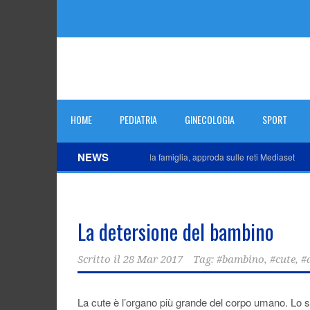
HOME
PEDIATRIA
GINECOLOGIA
SPORT
NEWS
Proton, la vitamina D per tutta la famiglia, approda sulle reti Mediaset
Gl
La detersione del bambino
Scritto il
28 Mar 2017
Tag:
#bambino
,
#cute
,
#
La cute è l’organo più grande del corpo umano. Lo st