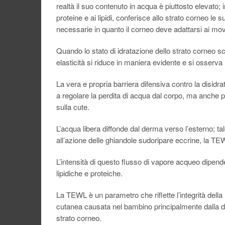
realtà il suo contenuto in acqua è piuttosto elevato; 
proteine e ai lipidi, conferisce allo strato corneo le s
necessarie in quanto il corneo deve adattarsi ai movi
Quando lo stato di idratazione dello strato corneo sc
elasticità si riduce in maniera evidente e si osser
La vera e propria barriera difensiva contro la disidr
a regolare la perdita di acqua dal corpo, ma anche 
sulla cute.
L’acqua libera diffonde dal derma verso l’esterno; 
all’azione delle ghiandole sudoripare eccrine, la TE
L’intensità di questo flusso di vapore acqueo dipende
lipidiche e proteiche.
La TEWL è un parametro che riflette l’integrità della 
cutanea causata nel bambino principalmente dalla de
strato corneo.