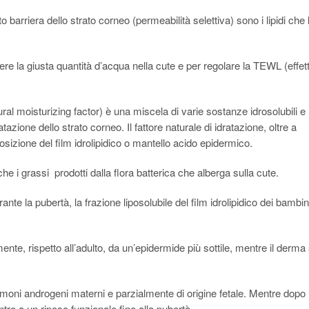
to barriera dello strato corneo (permeabilità selettiva) sono i lipidi che 
enere la giusta quantità d’acqua nella cute e per regolare la TEWL (effet
ural moisturizing factor) è una miscela di varie sostanze idrosolubili e
zione dello strato corneo. Il fattore naturale di idratazione, oltre a
sizione del film idrolipidico o mantello acido epidermico.
he i grassi prodotti dalla flora batterica che alberga sulla cute.
nte la pubertà, la frazione liposolubile del film idrolipidico dei bambin
te, rispetto all’adulto, da un’epidermide più sottile, mentre il derma 
 ormoni androgeni materni e parzialmente di origine fetale. Mentre dopo
tro a un riposo funzionale fino alla pubertà.