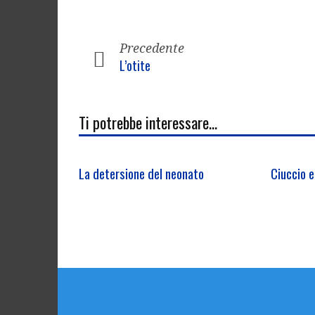
Precedente
L’otite
Ti potrebbe interessare...
La detersione del neonato
Ciuccio e