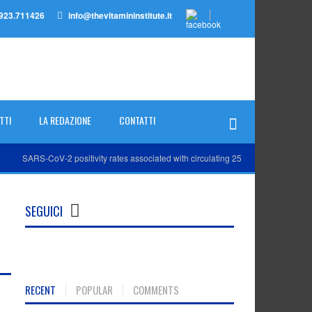
923.711426
info@thevitamininstitute.it
TTI
LA REDAZIONE
CONTATTI
SARS-CoV-2 positivity rates associated with circulating 25-hydroxyvitamin D leve
SEGUICI
RECENT
POPULAR
COMMENTS