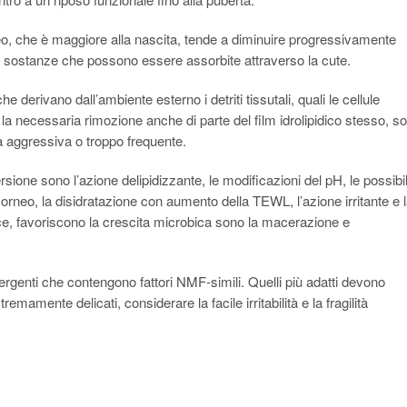
oreo, che è maggiore alla nascita, tende a diminuire progressivamente
di sostanze che possono essere assorbite attraverso la cute.
 derivano dall’ambiente esterno i detriti tissutali, quali le cellule
a necessaria rimozione anche di parte del film idrolipidico stesso, s
lta aggressiva o troppo frequente.
rsione sono l’azione delipidizzante, le modificazioni del pH, le possibil
o corneo, la disidratazione con aumento della TEWL, l’azione irritante e 
vece, favoriscono la crescita microbica sono la macerazione e
ergenti che contengono fattori NMF-simili. Quelli più adatti devono
remamente delicati, considerare la facile irritabilità e la fragilità