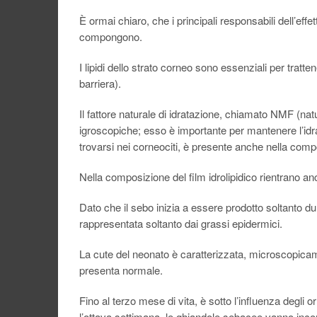
È ormai chiaro, che i principali responsabili dell’effet
compongono.
I lipidi dello strato corneo sono essenziali per tratt
barriera).
Il fattore naturale di idratazione, chiamato NMF (nat
igroscopiche; esso è importante per mantenere l’idrata
trovarsi nei corneociti, è presente anche nella compo
Nella composizione del film idrolipidico rientrano anc
Dato che il sebo inizia a essere prodotto soltanto dura
rappresentata soltanto dai grassi epidermici.
La cute del neonato è caratterizzata, microscopicamen
presenta normale.
Fino al terzo mese di vita, è sotto l’influenza degli
l’ottava settimana, le ghiandole sebacee vanno incon