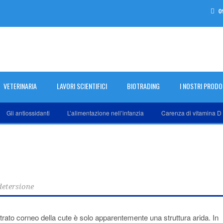
0
VETERINARIA
LAVORI SCIENTIFICI
BIOTRADING
I NOSTRI PRODO
i antiossidanti
L’alimentazione nell’infanzia
Carenza di vitamina D
detersione
rato corneo della cute è solo apparentemente una struttura arida. In