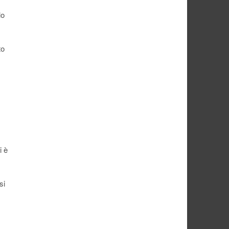
lo
to
i è
si