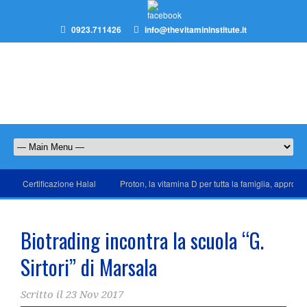
0923.711426
info@thevitamininstitute.it
Certificazione Halal
Proton, la vitamina D per tutta la famiglia, approda
Biotrading incontra la scuola “G.
Sirtori” di Marsala
Scritto il
23 Nov 2017