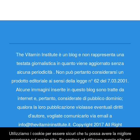
The Vitamin Institute è un blog e non rappresenta una
testata giornalistica in quanto viene aggiornato senza
alcuna periodicità . Non può pertanto considerarsi un
prodotto editoriale ai sensi della legge n° 62 del 7.03.2001.
Alcune immagini inserite in questo blog sono tratte da
internet e, pertanto, considerate di pubblico dominio;
qualora la loro pubblicazione violasse eventuali diritti
d'autore, vogliate comunicarlo via email a
info@thevitamininstitute.it. Copyright 2017 All Right
Reserved - Biotrading Srl.
Utilizziamo i cookie per essere sicuri che tu possa avere la migliore
esperienza sul nostro sito. Se continui ad utilizzare questo sito noi